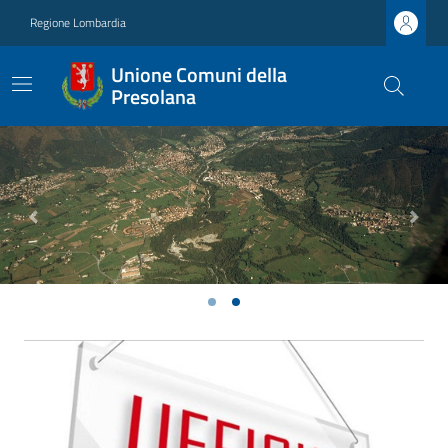
Regione Lombardia
Unione Comuni della
Presolana
Previous
Next
Ultime notizie