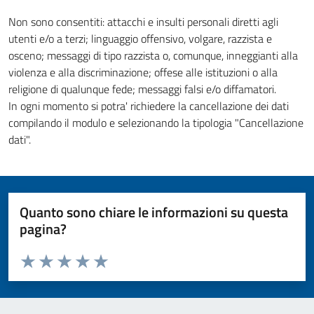
Non sono consentiti: attacchi e insulti personali diretti agli
utenti e/o a terzi; linguaggio offensivo, volgare, razzista e
osceno; messaggi di tipo razzista o, comunque, inneggianti alla
violenza e alla discriminazione; offese alle istituzioni o alla
religione di qualunque fede; messaggi falsi e/o diffamatori.
In ogni momento si potra' richiedere la cancellazione dei dati
compilando il modulo e selezionando la tipologia "Cancellazione
dati".
Quanto sono chiare le informazioni su questa
pagina?
Valuta da 1 a 5 stelle la pagina
Valuta 1 stelle su 5
Valuta 2 stelle su 5
Valuta 3 stelle su 5
Valuta 4 stelle su 5
Valuta 5 stelle su 5