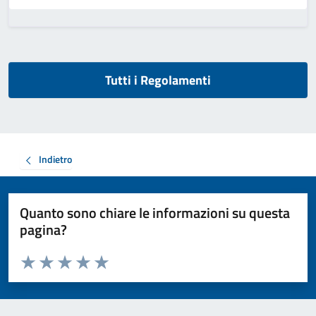
Tutti i Regolamenti
Indietro
Quanto sono chiare le informazioni su questa
pagina?
Valuta da 1 a 5 stelle la pagina
Valuta 1 stelle su 5
Valuta 2 stelle su 5
Valuta 3 stelle su 5
Valuta 4 stelle su 5
Valuta 5 stelle su 5