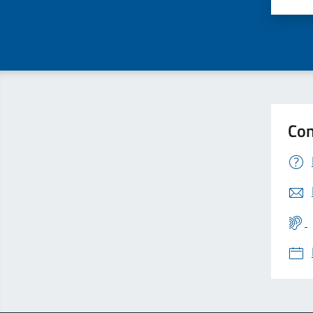
Valu
Con