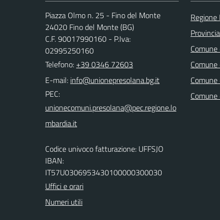
Piazza Olmo n. 25 - Fino del Monte
Regione 
24020 Fino del Monte (BG)
Provinci
C.F. 90017990160 - P.Iva:
Comune d
02995250160
Telefono:
+39 0346 72603
Comune d
E-mail:
Comune 
PEC:
Comune 
Codice univoco fatturazione: UFFSJO
IBAN:
IT57U0306953430100000300030
Uffici e orari
Numeri utili