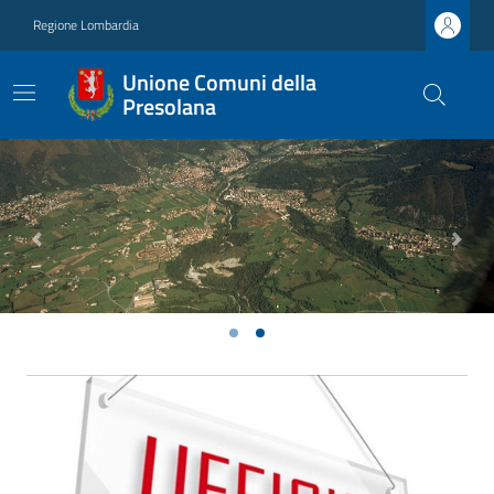
Regione Lombardia
Unione Comuni della
Presolana
Previous
Next
Ultime notizie