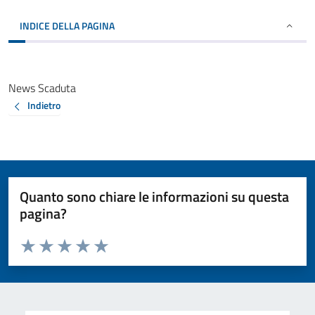
INDICE DELLA PAGINA
News Scaduta
Indietro
Quanto sono chiare le informazioni su questa
pagina?
Valuta da 1 a 5 stelle la pagina
Valuta 1 stelle su 5
Valuta 2 stelle su 5
Valuta 3 stelle su 5
Valuta 4 stelle su 5
Valuta 5 stelle su 5